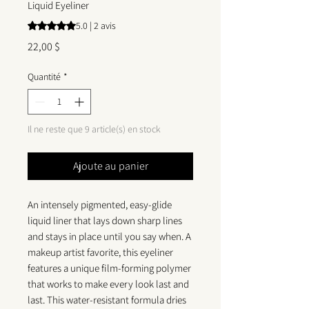
Liquid Eyeliner
La note est de 5.0 sur cinq étoiles selon 2 avis
5.0 | 2 avis
Prix
22,00 $
Quantité
*
Il ne reste que 9 article(s) en stock
Ajoute au panier
An intensely pigmented, easy-glide
liquid liner that lays down sharp lines
and stays in place until you say when. A
makeup artist favorite, this eyeliner
features a unique film-forming polymer
that works to make every look last and
last. This water-resistant formula dries