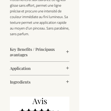
glisse sans effort, permet une ligne
précise et procure une intensité de
couleur immédiate au fini lumineux. Sa
texture permet une application rapide
au moyen d’un pinceau. Sans parabène,
sans parfum.
Key Benefits / Principaux
avantages
Vegan, Alcohol-free and Paraben-Free
Application
Long-lasting and Smudge-proof
Fast drying and Water-resistant
Draw the line starting from the inner
Precision brush tiP
Ingredients
corner of the upper eyelid, continuing to
__
the outer corner, making it slightly thicker
Water/ Aqua/ Eau, Styrene/Acrylates
as you draw.
Végétalien, sans alcool, sans parabène
Copolymer, Propylene Glycol, Charcoal
Avis
__
Longue tenue, sans bavure
Powder, Acrylates/Octylacrylamide
Tracez une ligne à partir du coin intérieur
Sèche rapidement, hydrofuge
Copolymer, Bis-PEG/PPG-16/16
de la paupière supérieure, en continuant
Noté 5 sur 5.
Pointe haute précision