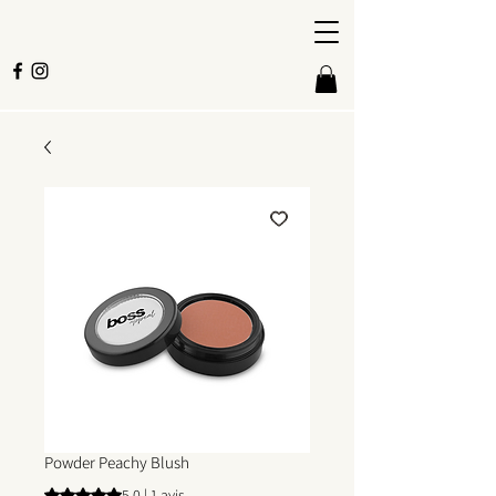
Powder Peachy Blush
La note est de 5.0 sur cinq étoiles selon 1 avis
5.0 | 1 avis