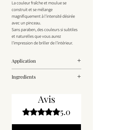
La couleur fraîche et moulue se
construit et se mélange
magnifiquement à l'intensité désirée
avec un pinceau.
Sans paraben, des couleurs si subtiles
et naturelles que vous aurez
l’impression de briller de l’intérieur.
Application
Apply with a Brush. Sweep on apples of
Ingredients
cheeks, gently blending color up
cheekbone toward the temple.
Talc, Zinc Stearate, Silica, Magnesium
__
Carbonate, Sodium Benzoate, Isopropyl
Avis
Appliquer avec un pinceau. Balayer sur les
Isostearate, Phenoxyethanol
pommes des joues, en mélangeant
doucement la couleur de la pommette
5.0
Noté 5 sur 5.
vers la tempe.
Laisser un avis