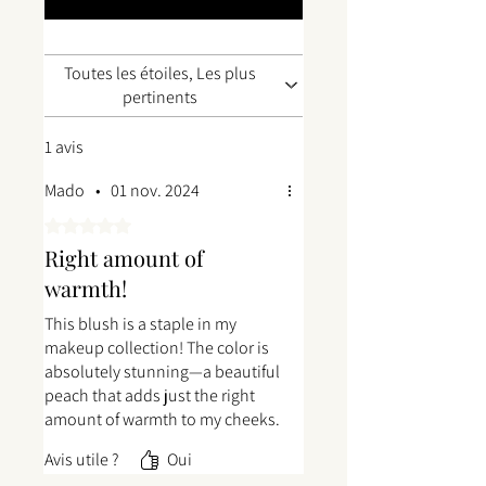
Toutes les étoiles, Les plus
pertinents
1 avis
Mado
•
01 nov. 2024
Noté 5 sur 5.
Right amount of
warmth!
This blush is a staple in my
makeup collection! The color is
absolutely stunning—a beautiful
peach that adds just the right
amount of warmth to my cheeks.
I love how effortlessly it blends
Avis utile ?
Oui
into my skin and what I can