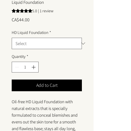
Liquid Foundation
Rating is 5.0 out of five stars based on 1 review
5.0 | 1 review
Price
CA$44.00
HD Liquid Foundation
*
Quantity
*
Add to Cart
Oil-free HD Liquid Foundation with
natural extracts that is specially
formulated to conceal blemishes and
evens out the skin tone for a smooth
and flawless base; stays all day long,