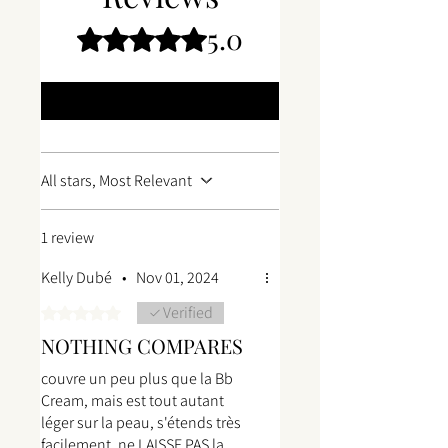
5.0
Rated 5 out of 5 stars.
Leave a Review
All stars, Most Relevant
1 review
Kelly Dubé
•
Nov 01, 2024
Verified
Rated 5 out of 5 stars.
NOTHING COMPARES
couvre un peu plus que la Bb
Cream, mais est tout autant
léger sur la peau, s'étends très
facilement, ne LAISSE PAS la