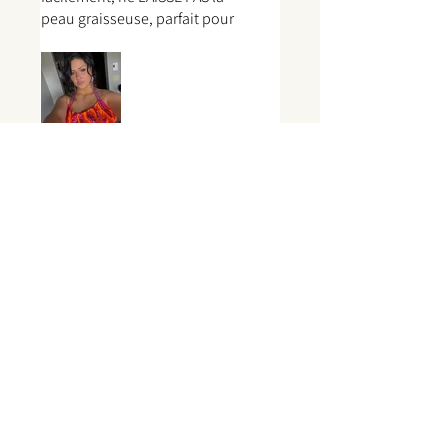
peau graisseuse, parfait pour
des évenements un peu plus
GLAM !!
Was this helpful?
Yes (1)