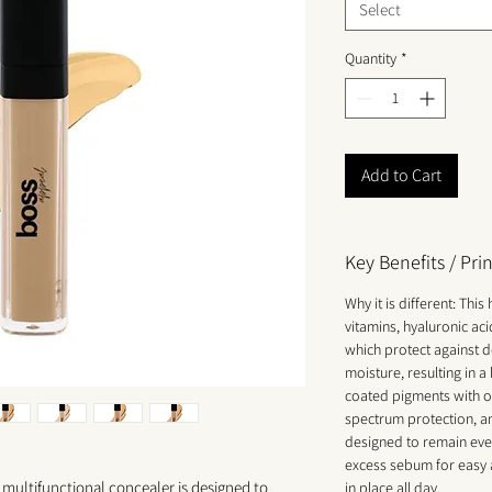
Select
Quantity
*
Add to Cart
Key Benefits / Pr
Why it is different: This
vitamins, hyaluronic aci
which protect against d
moisture, resulting in a
coated pigments with o
spectrum protection, and
designed to remain eve
excess sebum for easy a
multifunctional concealer is designed to
in place all day.