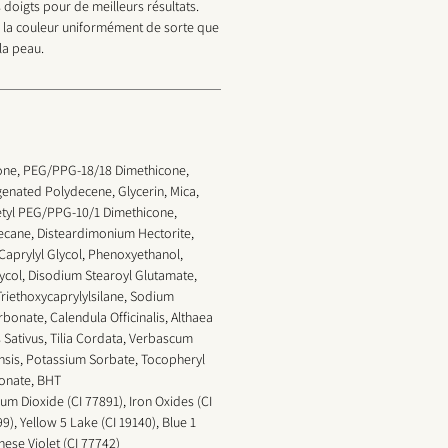
doigts pour de meilleurs résultats.
 la couleur uniformément de sorte que
la peau.
cone, PEG/PPG-18/18 Dimethicone,
genated Polydecene, Glycerin, Mica,
etyl PEG/PPG-10/1 Dimethicone,
decane, Disteardimonium Hectorite,
Caprylyl Glycol, Phenoxyethanol,
ycol, Disodium Stearoyl Glutamate,
riethoxycaprylylsilane, Sodium
bonate, Calendula Officinalis, Althaea
s Sativus, Tilia Cordata, Verbascum
sis, Potassium Sorbate, Tocopheryl
ronate, BHT
ium Dioxide (CI 77891), Iron Oxides (CI
9), Yellow 5 Lake (CI 19140), Blue 1
ese Violet (CI 77742)