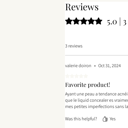
Reviews
5.0 | 
Rated 5 out of 5 stars.
3 reviews
valerie doiron
•
Oct 31, 2024
Rated 5 out of 5 stars.
Favorite product!
Ayant une peau a tendance acnéique
que le liquid concealer es vraime
mes petites imperfections sans la
Was this helpful?
Yes