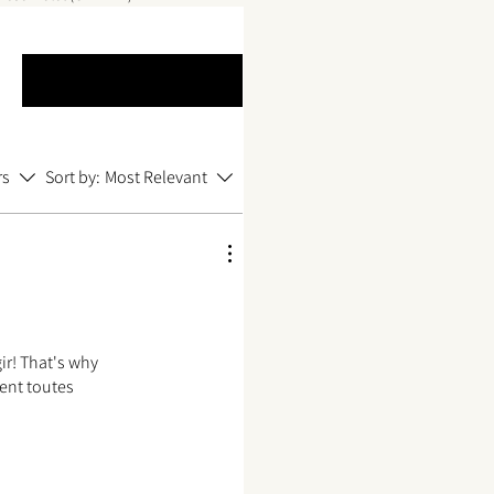
Leave a Review
rs
Sort by:
Most Relevant
ir! That's why
ment toutes