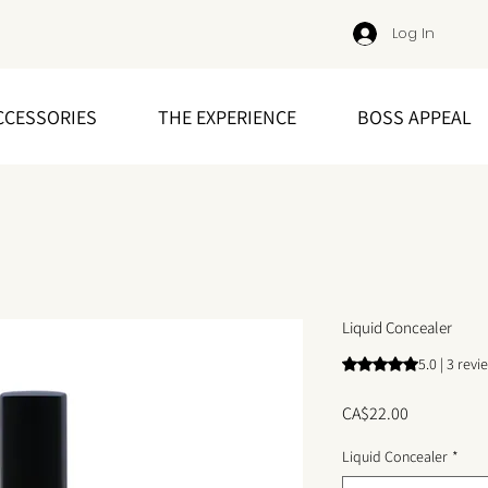
Log In
CCESSORIES
THE EXPERIENCE
BOSS APPEAL
Liquid Concealer
Rating is 5.0 out o
5.0 | 3 revi
Price
CA$22.00
Liquid Concealer
*