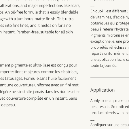
__
lterations, and major imperfections like scars,
En quoi il est différent
. An oil-free formula that is easily blendable
de vitamines, d’acide hy
ge with a luminous-matte finish. This ultra-
botaniques qui protègen
es into fine lines, and it melds on for a no
peau à retenir l’hydrata
n instant.
Paraben-free, suitable for all skin
Pigments micronisés en
exceptionnelle, une pro
propriétés réfléchissan
répartis uniformément 
une application facile s
ement pigmenté et ultra-lisse est conçu pour
toute la journée.
es imperfections majeures comme les cicatrices,
 les tatouages. Formule sans huile facilement
ant une couverture uniforme avec un fini mat
Application
égère ne s’installe jamais dans les ridules et se
vec couverture complète en un instant. Sans
Apply to clean, makeup-f
s de peau.
best results. Smooth ed
product blends with the
__
Appliquer sur une peau