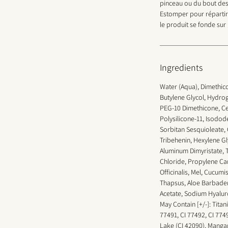
pinceau ou du bout des 
Estomper pour répartir
le produit se fonde sur 
Ingredients
Water (Aqua), Dimethi
Butylene Glycol, Hydro
PEG-10 Dimethicone, C
Polysilicone-11, Isodo
Sorbitan Sesquioleate, 
Tribehenin, Hexylene Gl
Aluminum Dimyristate, T
Chloride, Propylene Car
Officinalis, Mel, Cucumi
Thapsus, Aloe Barbaden
Acetate, Sodium Hyalu
May Contain [+/-]: Titan
77491, CI 77492, CI 7749
Lake (CI 42090), Mangan