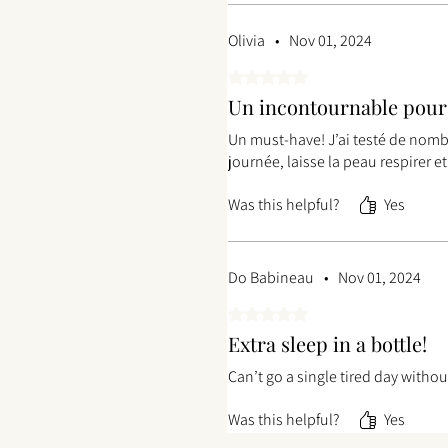
Olivia
•
Nov 01, 2024
Rated 5 out of 5 stars.
Un incontournable pour 
Un must-have! J’ai testé de nombr
journée, laisse la peau respirer e
Was this helpful?
Yes
Do Babineau
•
Nov 01, 2024
Rated 5 out of 5 stars.
Extra sleep in a bottle!
Can’t go a single tired day with
Was this helpful?
Yes