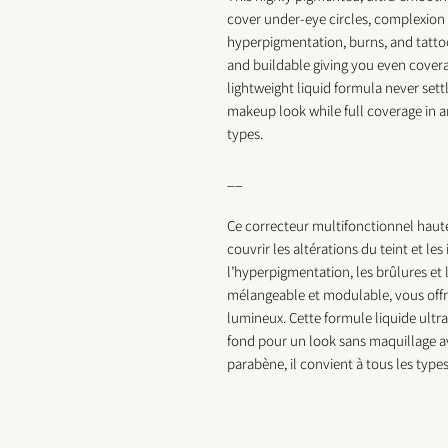
cover under-eye circles, complexion a
hyperpigmentation, burns, and tattoos
and buildable giving you even covera
lightweight liquid formula never settl
makeup look while full coverage in a
types.
__
Ce correcteur multifonctionnel haut
couvrir les altérations du teint et l
l’hyperpigmentation, les brûlures et
mélangeable et modulable, vous offr
lumineux. Cette formule liquide ultral
fond pour un look sans maquillage a
parabène, il convient à tous les type