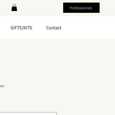
Professionnels
GIFTS/KITS
Contact
f five stars based on 3 reviews
ews