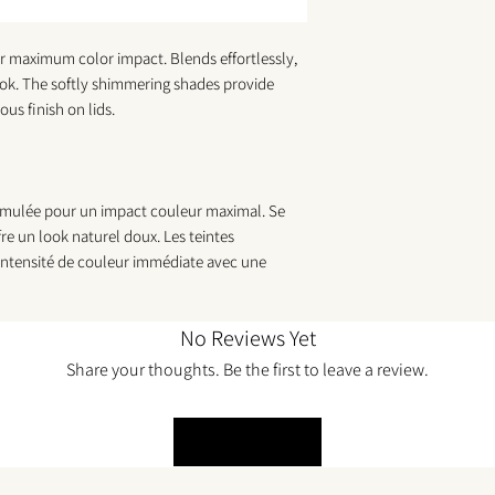
or maximum color impact. Blends effortlessly,
ook. The softly shimmering shades provide
us finish on lids.
rmulée pour un impact couleur maximal. Se
re un look naturel doux. Les teintes
 intensité de couleur immédiate avec une
No Reviews Yet
Share your thoughts. Be the first to leave a review.
Leave a Review